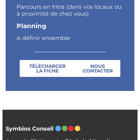
Parcours en Intra (dans vos locaux ou
à proximité de chez vous)
Planning
A définir ensemble
TÉLÉCHARGER
NOUS
LA FICHE
CONTACTER
Symbios Conseil