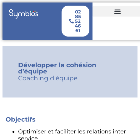
02
85
52
NOS FORMATIONS
ACCOMPAGNEMENT & COACHING
46
61
Développer la cohésion
d’équipe
Coaching d'équipe
Objectifs
Optimiser et faciliter les relations inter
service