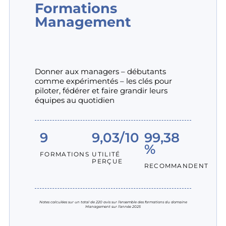
Formations
Management
Donner aux managers – débutants
comme expérimentés – les clés pour
piloter, fédérer et faire grandir leurs
équipes au quotidien
9
9,03/10
99,38
%
FORMATIONS
UTILITÉ
PERÇUE
RECOMMANDENT
Notes calculées sur un total de 220 avis sur l’ensemble des formations du domaine
Management sur l’année 2025