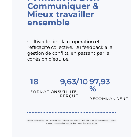
Communiquer &
Mieux travailler
ensemble
Cultiver le lien, la coopération et
l’efficacité collective. Du feedback à la
gestion de conflits, en passant par la
cohésion d’équipe.
18
9,63/10
97,93
%
FORMATIONS
UTILITÉ
PERÇUE
RECOMMANDENT
Notes calculées sur un total de 118 avis sur l’ensemble des formations du domaine
« Mieux-travailler ensemble » sur l’année 2025