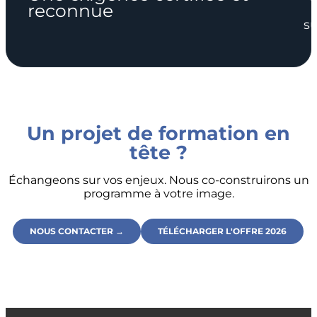
reconnue
su
Un projet de formation en
tête ?
Échangeons sur vos enjeux. Nous co-construirons un
programme à votre image.
NOUS CONTACTER →
TÉLÉCHARGER L'OFFRE 2026