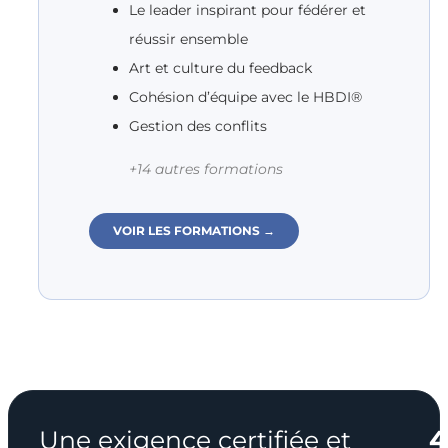
Le leader inspirant pour fédérer et
réussir ensemble
Art et culture du feedback
Cohésion d’équipe avec le HBDI®
Gestion des conflits
+14 autres formations
VOIR LES FORMATIONS →
4
Une exigence certifiée et